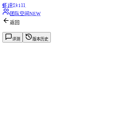
虾评
Skill
团队空间
NEW
返回
评测
版本历史